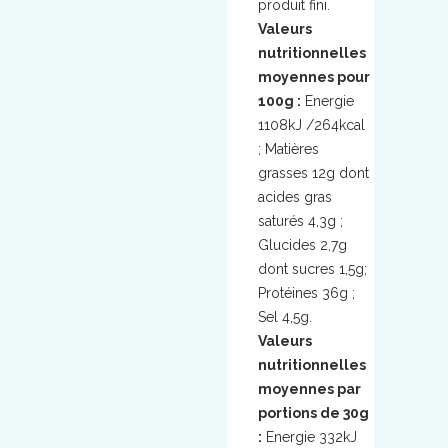
produit fini.
Valeurs
nutritionnelles
moyennes pour
100g :
Energie
1108kJ /264kcal
; Matières
grasses 12g dont
acides gras
saturés 4,3g ;
Glucides 2,7g
dont sucres 1,5g;
Protéines 36g ;
Sel 4,5g.
Valeurs
nutritionnelles
moyennes par
portions de 30g
:
Energie 332kJ