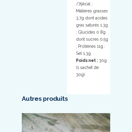
/79kcal ;
Matières grasses
3,7g dont acides
gras saturés 1,3g
; Glucides 0 8g
dont sucres 0,5g
; Protéines 11g ;
Sel 1,3g.
Poids net :
30g
(1 sachet de
30g).
Autres produits