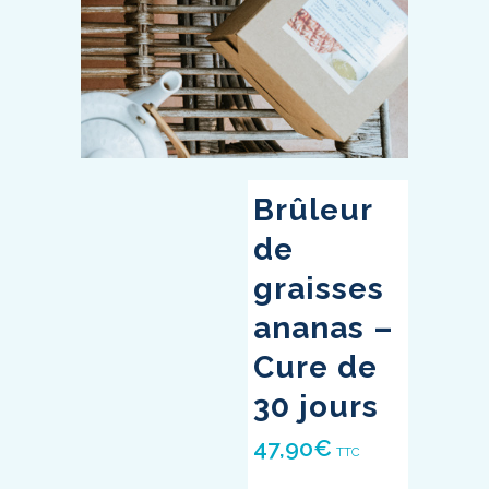
Brûleur
de
graisses
ananas –
Cure de
30 jours
47,90
€
TTC