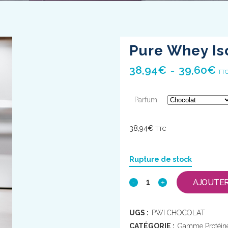
Pure Whey Is
38,94
€
39,60
€
–
TT
Parfum
38,94
€
TTC
Rupture de stock
AJOUTER
UGS :
PWI CHOCOLAT
CATÉGORIE :
Gamme Protéin