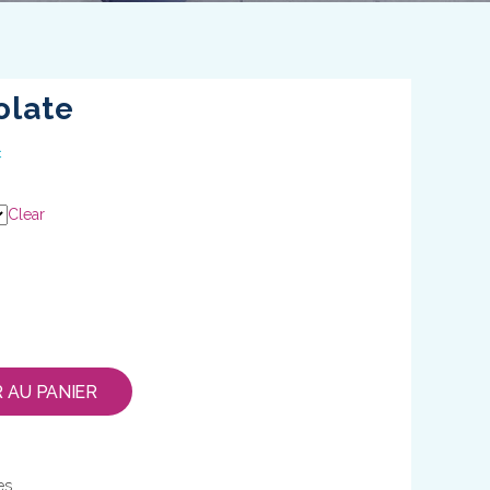
olate
C
Clear
 AU PANIER
es